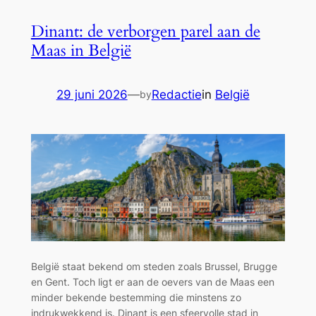
Travel:
Dinant: de verborgen parel aan de
Meer
Maas in België
Genieten
met
Minder
29 juni 2026
—
Redactie
in
België
by
Haast
België staat bekend om steden zoals Brussel, Brugge
en Gent. Toch ligt er aan de oevers van de Maas een
minder bekende bestemming die minstens zo
indrukwekkend is. Dinant is een sfeervolle stad in