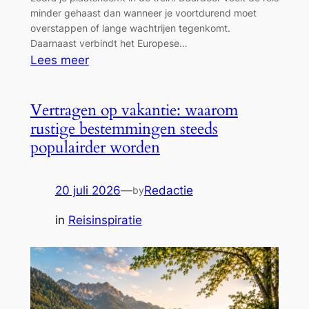
minder gehaast dan wanneer je voortdurend moet
overstappen of lange wachtrijen tegenkomt.
Daarnaast verbindt het Europese…
:
Lees meer
Reizen
per
Vertragen op vakantie: waarom
trein
rustige bestemmingen steeds
door
populairder worden
Europa:
een
ontspannen
20 juli 2026
—
Redactie
by
manier
in
Reisinspiratie
om
nieuwe
bestemmingen
te
ontdekken