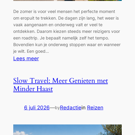
De zomer is voor veel mensen het perfecte moment
om eropuit te trekken. De dagen zijn lang, het weer is
vaak aangenaam en onderweg valt er veel te
ontdekken. Daarom kiezen steeds meer reizigers voor
een roadtrip. Je bepaalt namelijk zelf het tempo.
Bovendien kun je onderweg stoppen waar en wanneer
je wilt. Een goed…
:
Lees meer
Zomerse
roadtrips
Slow Travel: Meer Genieten met
door
Minder Haast
Europa:
verrassende
routes
6 juli 2026
—
Redactie
in
Reizen
by
voor
een
ontspannen