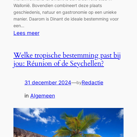
Wallonië. Bovendien combineert deze plaats
geschiedenis, natuur en gastronomie op een unieke
manier. Daarom is Dinant de ideale bestemming voor
een…
:
Lees meer
Dinant:
de
Welke tropische bestemming past bij
verborgen
jou: Réunion of de Seychellen?
parel
aan
de
31 december 2024
—
Redactie
by
Maas
in
Algemeen
in
België