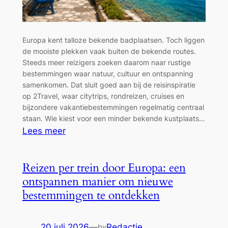
Europa kent talloze bekende badplaatsen. Toch liggen
de mooiste plekken vaak buiten de bekende routes.
Steeds meer reizigers zoeken daarom naar rustige
bestemmingen waar natuur, cultuur en ontspanning
samenkomen. Dat sluit goed aan bij de reisinspiratie
op 2Travel, waar citytrips, rondreizen, cruises en
bijzondere vakantiebestemmingen regelmatig centraal
staan. Wie kiest voor een minder bekende kustplaats…
:
Lees meer
Verborgen
kustplaatsen
Reizen per trein door Europa: een
in
ontspannen manier om nieuwe
Europa
bestemmingen te ontdekken
die
je
minstens
20 juli 2026
—
Redactie
by