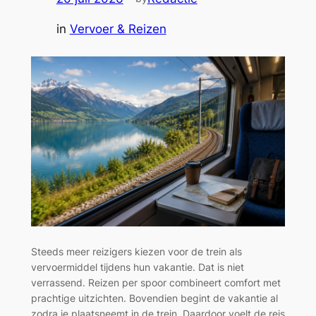
één
in
Vervoer & Reizen
keer
moet
bezoeken
Steeds meer reizigers kiezen voor de trein als
vervoermiddel tijdens hun vakantie. Dat is niet
verrassend. Reizen per spoor combineert comfort met
prachtige uitzichten. Bovendien begint de vakantie al
zodra je plaatsneemt in de trein. Daardoor voelt de reis