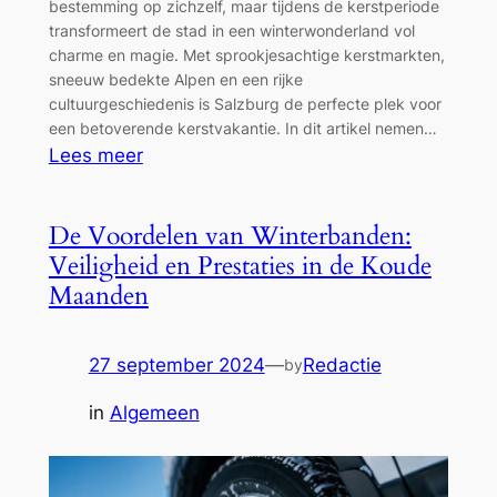
bestemming op zichzelf, maar tijdens de kerstperiode
transformeert de stad in een winterwonderland vol
charme en magie. Met sprookjesachtige kerstmarkten,
sneeuw bedekte Alpen en een rijke
cultuurgeschiedenis is Salzburg de perfecte plek voor
een betoverende kerstvakantie. In dit artikel nemen…
:
Lees meer
Kerstvakantie
in
De Voordelen van Winterbanden:
Salzburg:
Veiligheid en Prestaties in de Koude
Magie
Maanden
in
het
Hart
27 september 2024
—
Redactie
by
van
in
Algemeen
Oostenrijk