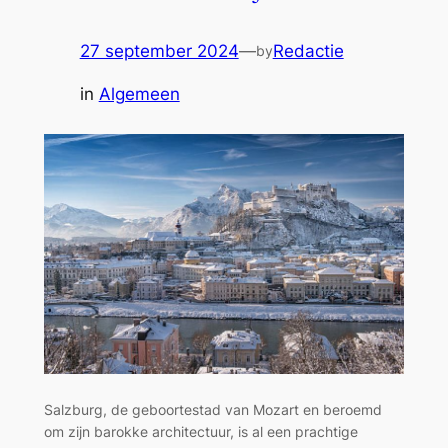
bij
jou:
27 september 2024
—
Redactie
by
Réunion
in
Algemeen
of
de
Seychellen?
Salzburg, de geboortestad van Mozart en beroemd
om zijn barokke architectuur, is al een prachtige