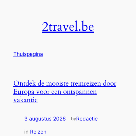
Spring
naar
2travel.be
de
inhoud
Thuispagina
Ontdek de mooiste treinreizen door
Europa voor een ontspannen
vakantie
3 augustus 2026
—
Redactie
by
in
Reizen