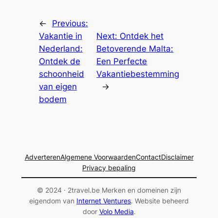
←
Previous:
Vakantie in
Next:
Ontdek het
Nederland:
Betoverende Malta:
Ontdek de
Een Perfecte
schoonheid
Vakantiebestemming
van eigen
→
bodem
Adverteren
Algemene Voorwaarden
Contact
Disclaimer
Privacy bepaling
© 2024 · 2travel.be Merken en domeinen zijn
eigendom van
Internet Ventures
. Website beheerd
door
Volo Media
.